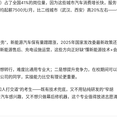
）占了全国41%的岗位量，因为这些城市汽车消费增长快，服务
起薪7500元/月，比二线城市（武汉、西安）高20%左右——
服务”，新能源汽车保有量蹭蹭涨，2025年国家发改委最新政策
新能源售后、充电设施运营，这些方向正好缺“懂新能源技术+
想转行，难度比通用专业大；二是想提升竞争力，在校期间可以
公司的同学，实操能力比空有理论更重要。
和人打交道”的考生——既有技术兜底，又不用钻纯研发的“窄胡
你对汽车感兴趣，又不想只做幕后修机器，这个专业值得放进志愿