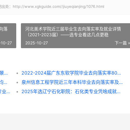
www.xgkguide.com//jiuyeqianjing/1076.html
去向落
河北美术学院近三届毕业生去向落实率及就业详情
（2021-2023届）——选专业看这几点更稳
-10-27
2025-10-27
下一篇 
2025年涉外旅游专业就业全解析：方向、前景与选择指南
2022-2024届广东东软学院毕业去向落实率80%-87%，这些专业找工作更顺？
2022-2024届浙江理工大学毕业去向落实率均超96%，就业方向与专业选择指南
泉州信息工程学院近三年本科毕业去向落实率及专业就业前景解析（2022-2024）
呼和浩特民族学院近三年毕业去向落实率及专业就业情况解析（2022-2024）
2025年选辽宁石化职院：石化类专业凭啥成就业“香饽饽”？附专业挑拣指南