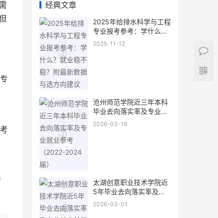
经典文章
需
但
2025年给排水科学与工程
专业报考参考：学什么？
就业稳不稳？附最新数据
2025-11-12
与选方向建议
还专
会
沧州师范学院近三年本科
毕业去向落实率及专业就
业参考（2022-2024届）
2026-03-19
考
清
太湖创意职业技术学院近
5年毕业去向落实率及专
业就业前景解析
2026-03-01