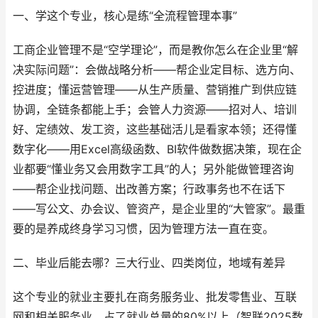
一、学这个专业，核心是练“全流程管理本事”
工商企业管理不是“空学理论”，而是教你怎么在企业里“解
决实际问题”：会做战略分析——帮企业定目标、选方向、
控进度；懂运营管理——从生产质量、营销推广到供应链
协调，全链条都能上手；会管人力资源——招对人、培训
好、定绩效、发工资，这些基础活儿是看家本领；还得懂
数字化——用Excel高级函数、BI软件做数据决策，现在企
业都要“懂业务又会用数字工具”的人；另外能做管理咨询
——帮企业找问题、出改善方案；行政事务也不在话下
——写公文、办会议、管资产，是企业里的“大管家”。最重
要的是养成终身学习习惯，因为管理方法一直在变。
二、毕业后能去哪？三大行业、四类岗位，地域有差异
这个专业的就业主要扎在商务服务业、批发零售业、互联
网和相关服务业，占了就业总量的80%以上（智联2025数