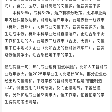
海），食品、医疗、智能制造的岗位多，但薪资差不多
——本科6-8k，专科5-7k；落户有积分政策，比如毕业两
年内社保基数达标，能缩短落户年限。要是去新一线城市
（杭州、苏州），同样专业岗位不少，薪资没差多少，但
生活成本低，杭州本科毕业还能直接落户，更适合想平衡
工作和生活的人。要是去二线城市（合肥、无锡），岗位
集中在本地龙头企业（比如合肥的新能源汽车厂），薪资
略低但竞争小，适合想稳定下来的学生。
最后提醒一句：热门专业也有“隐形风险”。比如人工智能专
业近年很火，但2025年毕业生同比增长30%，部分企业已
经出现岗位饱和。不过学校的智能制造工程是“智能制造
+AI”，侧重应用而非纯研发，反而更接地气，不容易撞
车。另外护理专业虽然需求大，但工作累，怕苦怕累的学
生得提前考虑清楚。