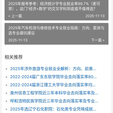
2025年报考参考：经济统计学专业就业率89.7%（麦可
思），这门“经济+数学”的交叉学科到底值不值得选？
« 上一篇
2025-11-13
2025年汽车检测与维修技术专业就业指南：方向、薪资与
选专业避坑建议
2025-11-13
下一篇 »
相关推荐
2025年涉外旅游专业就业全解析：方向、前景与选择指南
2022-2024届广东东软学院毕业去向落实率80%-87%，这些专业找工作更顺？
2022-2024届浙江理工大学毕业去向落实率均超96%，就业方向与专业选择指南
泉州信息工程学院近三年本科毕业去向落实率及专业就业前景解析（2022-2024）
呼和浩特民族学院近三年毕业去向落实率及专业就业情况解析（2022-2024）
2025年选辽宁石化职院：石化类专业凭啥成就业“香饽饽”？附专业挑拣指南