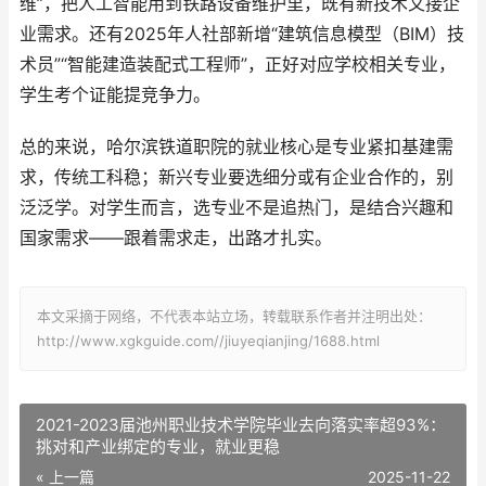
维”，把人工智能用到铁路设备维护里，既有新技术又接企
业需求。还有2025年人社部新增“建筑信息模型（BIM）技
术员”“智能建造装配式工程师”，正好对应学校相关专业，
学生考个证能提竞争力。
总的来说，哈尔滨铁道职院的就业核心是专业紧扣基建需
求，传统工科稳；新兴专业要选细分或有企业合作的，别
泛泛学。对学生而言，选专业不是追热门，是结合兴趣和
国家需求——跟着需求走，出路才扎实。
本文采摘于网络，不代表本站立场，转载联系作者并注明出处：
http://www.xgkguide.com//jiuyeqianjing/1688.html
2021-2023届池州职业技术学院毕业去向落实率超93%：
挑对和产业绑定的专业，就业更稳
« 上一篇
2025-11-22