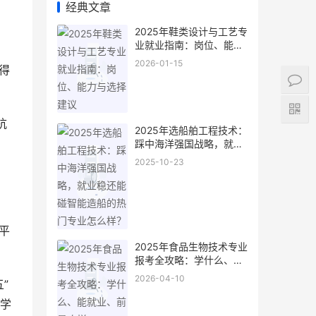
经典文章
2025年鞋类设计与工艺专
业就业指南：岗位、能力
与选择建议
2026-01-15
得
杭
2025年选船舶工程技术：
踩中海洋强国战略，就业
稳还能碰智能造船的热门
2025-10-23
专业怎么样？
平
2025年食品生物技术专业
报考全攻略：学什么、能
就业、前景咋样
2026-04-10
”
学