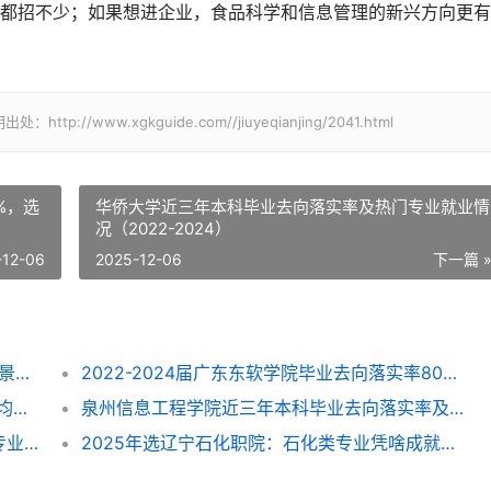
都招不少；如果想进企业，食品科学和信息管理的新兴方向更有
www.xgkguide.com//jiuyeqianjing/2041.html
7%，选
华侨大学近三年本科毕业去向落实率及热门专业就业情
况（2022-2024）
-12-06
2025-12-06
下一篇 
2025年涉外旅游专业就业全解析：方向、前景与选择指南
2022-2024届广东东软学院毕业去向落实率80%-87%，这些专业找工作更顺？
2022-2024届浙江理工大学毕业去向落实率均超96%，就业方向与专业选择指南
泉州信息工程学院近三年本科毕业去向落实率及专业就业前景解析（2022-2024）
呼和浩特民族学院近三年毕业去向落实率及专业就业情况解析（2022-2024）
2025年选辽宁石化职院：石化类专业凭啥成就业“香饽饽”？附专业挑拣指南