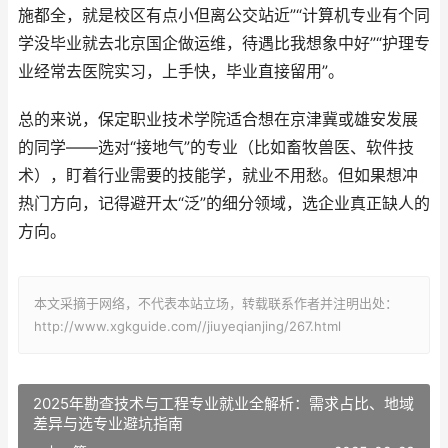
施都全，就是校区有点小但离公交站近”“计算机专业有个同
学没毕业就去北京国企做运维，待遇比我想象中好”“护理专
业经常去医院实习，上手快，毕业直接留用”。
总的来说，保定职业技术学院适合想在京津冀或雄安发展
的同学——选对“接地气”的专业（比如畜牧兽医、软件技
术），盯着行业需要的技能学，就业不用愁。但如果想冲
热门方向，记得避开太“泛”的细分领域，选企业真正缺人的
方向。
本文采摘于网络，不代表本站立场，转载联系作者并注明出处：
http://www.xgkguide.com//jiuyeqianjing/267.html
2025年勘查技术与工程专业就业全解析：需求占比、地域
差异与选专业避坑指南