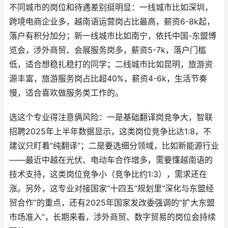
不同城市的岗位和待遇差别挺明显：一线城市比如深圳，
跨境电商企业多，越南语运营岗占比最高，薪资6-8k起，
落户有积分加分；新一线城市比如南宁，依托中国-东盟博
览会，涉外商贸、会展服务岗多，薪资5-7k，落户门槛
低，适合想稳扎稳打的同学；二线城市比如昆明，旅游资
源丰富，旅游服务岗占比超40%，薪资4-6k，生活节奏
慢，适合喜欢做服务类工作的。
选这个专业得注意俩风险：一是基础翻译岗竞争大，智联
招聘2025年上半年数据显示，这类岗位竞争比达1:8，不
建议只盯着“纯翻译”；二是要选细分领域，比如新能源行业
——最近中越在光伏、电动车合作增多，需要懂越南语的
技术支持，这类岗位竞争小（竞争比约1:3），需求还在
涨。另外，这专业对接国家“十四五”规划里“深化与东盟经
贸合作”的重点，还有2025年国家发改委强调的“扩大东盟
市场准入”，长期来看，涉外商贸、数字贸易的岗位会持续