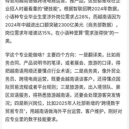
得会用越南语做跨境电商运营、推产品，这些都是现在企
业招人时最看重的“硬技能”。根据智联招聘2024年数据，
小语种专业毕业生里涉外岗位需求占28%，而越南语因为
2024年中越进出口额突破2300亿美元（商务部数据），
岗位需求年增速达15%，在小语种里算“需求涨得快”的一
类。
学这个专业能做啥？主要四个方向：一是翻译类，比如商
务合同、产品说明书的笔译，或者展会、旅游的口译，得
把越南语用顺还要懂点行业术语；二是商务类，像外贸业
务员、跨境电商运营，既要会越南语谈客户，还得懂点国
际贸易流程或者平台规则；三是旅游类，出入境领队、景
区双语服务，得熟悉旅游越南语，还要会处理游客突发情
况；四是新兴岗位，比如2025年人社部新增的“跨境数字
贸易专员”，用越南语做海外平台运营、客户维护，刚好对
应专业里的数字技能要求。