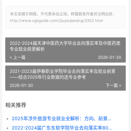
本文采摘于网络，不代表本站立场，转载联系作者并注明出处：
http://www.xgkguide.com//jiuyeqianjing/3352.html
2022-2024届天津中医药大学毕业去向落实率及中医药类
专业就业前景解析
« 上一篇
2026-01-30
2021-2023届伊春职业学院毕业去向落实率及就业前景
——结合2025年行业数据的选专业参考
2026-01-30
下一篇 »
相关推荐
2025年涉外旅游专业就业全解析：方向、前景与选择指南
2022-2024届广东东软学院毕业去向落实率80%-87%，这些专业找工作更顺？