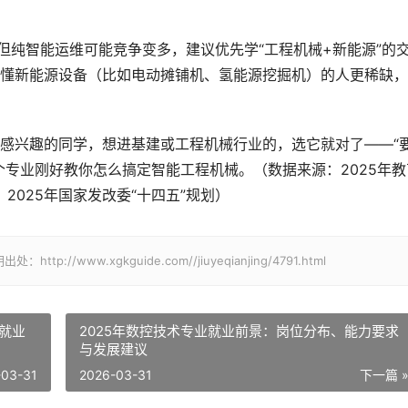
但纯智能运维可能竞争变多，建议优先学“工程机械+新能源”的
懂新能源设备（比如电动摊铺机、氢能源挖掘机）的人更稀缺，
感兴趣的同学，想进基建或工程机械行业的，选它就对了——“
个专业刚好教你怎么搞定智能工程机械。（数据来源：2025年教
2025年国家发改委“十四五”规划）
www.xgkguide.com//jiuyeqianjing/4791.html
及就业
2025年数控技术专业就业前景：岗位分布、能力要求
与发展建议
-03-31
2026-03-31
下一篇 