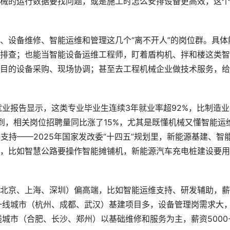
械的运行数据要找问题，或是施工时怎么安排设备更高效，这个
、设备维修、智能运维和管理这几个“离不开人”的岗位群。具体
排查；也能当智能设备运维工程师，盯着盾构机、拌和楼这类智
目的设备采购、现场协调；甚至去工程机械企业做技术服务，给
部就业报告显示，这类专业毕业生连续3年就业率超92%，比制造
到，相关岗位招聘量同比涨了15%，尤其是既懂机械又懂智能运
支持——2025年国家发改委“十四五”规划里，新能源基建、智
，比如智慧公路要操作智能摊铺机，新能源汽车充电桩建设要用
北京、上海、深圳）偏高端，比如智能运维支持、研发辅助，薪
；新一线城市（杭州、成都、武汉）基建项目多，设备管理岗需求大
；二线城市（合肥、长沙、郑州）以基础维修和服务为主，薪资5000