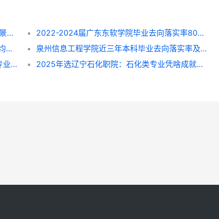
2025年涉外旅游专业就业全解析：方向、前景与选择指南
2022-2024届广东东软学院毕业去向落实率80%-87%，这些专业找工作更顺？
2022-2024届浙江理工大学毕业去向落实率均超96%，就业方向与专业选择指南
泉州信息工程学院近三年本科毕业去向落实率及专业就业前景解析（2022-2024）
呼和浩特民族学院近三年毕业去向落实率及专业就业情况解析（2022-2024）
2025年选辽宁石化职院：石化类专业凭啥成就业“香饽饽”？附专业挑拣指南