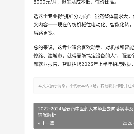
8000元/月，但生活成本低，性价比高。
选这个专业得“挑细分方向”：虽然整体需求大，
叉内容——现在传统机械往电动化、智能化转，
后路更宽。
总的来说，这专业适合喜欢动手、对机械和智能
修路、建城市，就得靠能搞定设备的人”，而这
部就业报告、智联招聘2025年上半年招聘数据、
本文采摘于网络，不代表本站立场，转载联系作者并注明出处：http://
2022-2024届云南中医药大学毕业去向落实率
情况解析
« 上一篇
2026