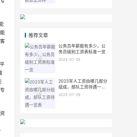
专
能
能
推荐文章
客
公务员年薪能有多少，公
务员级别工资表标准一览
2023-07-29
业平
维
2023军人工资由哪几部分
能
组成，部队工资待遇一览
专
表
2023-07-29
资
，
-