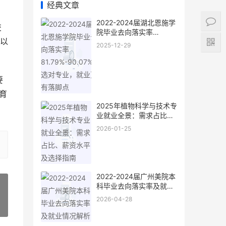
经典文章
2022-2024届湖北恩施学
交
院毕业去向落实率
以
81.79%-90.07%：选对专
2025-12-29
业，就业更有落脚点
要
育
2025年植物科学与技术专
业就业全景：需求占比、
薪资水平及选择指南
2026-01-25
2022-2024届广州美院本
科毕业去向落实率及就业
情况解析
2026-04-28
»