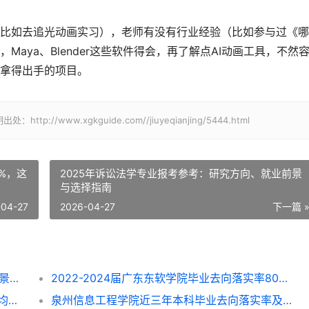
比如去追光动画实习），老师有没有行业经验（比如参与过《哪
aya、Blender这些软件得会，再了解点AI动画工具，不然
拿得出手的项目。
www.xgkguide.com//jiuyeqianjing/5444.html
%，这
2025年诉讼法学专业报考参考：研究方向、就业前景
与选择指南
-04-27
2026-04-27
下一篇 
2025年涉外旅游专业就业全解析：方向、前景与选择指南
2022-2024届广东东软学院毕业去向落实率80%-87%，这些专业找工作更顺？
2022-2024届浙江理工大学毕业去向落实率均超96%，就业方向与专业选择指南
泉州信息工程学院近三年本科毕业去向落实率及专业就业前景解析（2022-2024）