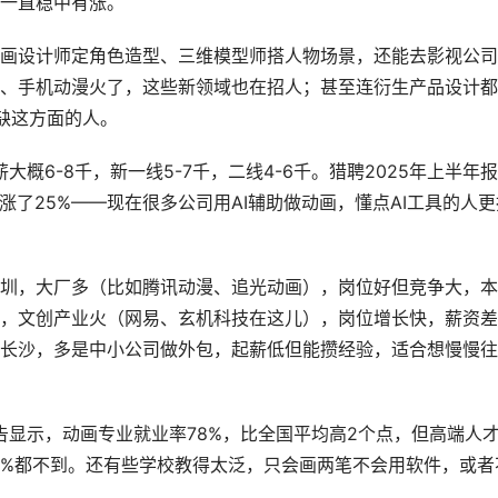
一直稳中有涨。
画设计师定角色造型、三维模型师搭人物场景，还能去影视公司
、手机动漫火了，这些新领域也在招人；甚至连衍生产品设计都
缺这方面的人。
大概6-8千，新一线5-7千，二线4-6千。猎聘2025年上半年
涨了25%——现在很多公司用AI辅助做动画，懂点AI工具的人更
圳，大厂多（比如腾讯动漫、追光动画），岗位好但竞争大，本
，文创产业火（网易、玄机科技在这儿），岗位增长快，薪资差
长沙，多是中小公司做外包，起薪低但能攒经验，适合想慢慢往
告显示，动画专业就业率78%，比全国平均高2个点，但高端人
15%都不到。还有些学校教得太泛，只会画两笔不会用软件，或者