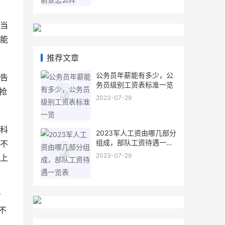
当
能
推荐文章
公务员年薪能有多少，公
报告
务员级别工资表标准一览
抢
2023-07-29
科
2023军人工资由哪几部分
组成，部队工资待遇一览
不
表
2023-07-29
上
才
不