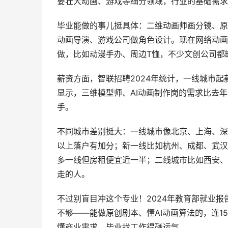
要壮大动画、游戏等细分领域，行业的基础需求
毕业能做的事儿挺具体：二维动画师画分镜、原
动画导演、游戏公司做角色设计。现在网络动画
做，比如动漫手办、周边T恤，不少文创公司都
薪资方面，智联招聘2024年统计，一线城市起薪
显示，三维模型师、AI动画制作岗的需求比去年
手。
不同城市差别挺大：一线城市像北京、上海、深
以上落户有加分；新一线比如杭州、成都、武汉
多一线但房租便宜近一半；二线城市比如西安、
走的人。
不过别盲目冲这个专业！2024年教育部就业报
不够——能做原创剧本、懂AI动画算法的，连
懂商业需求，毕业找工作得碰运气。