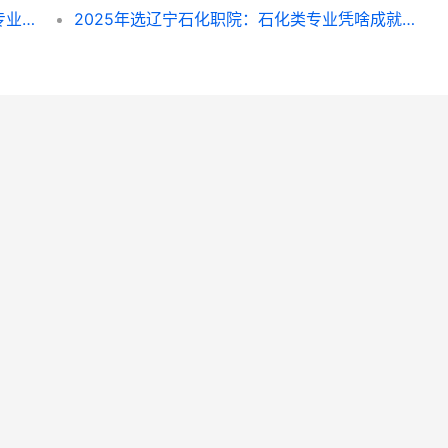
呼和浩特民族学院近三年毕业去向落实率及专业就业情况解析（2022-2024）
2025年选辽宁石化职院：石化类专业凭啥成就业“香饽饽”？附专业挑拣指南