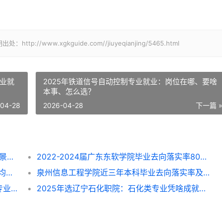
www.xgkguide.com//jiuyeqianjing/5465.html
专业就
2025年铁道信号自动控制专业就业：岗位在哪、要啥
本事、怎么选？
-04-28
2026-04-28
下一篇 
2025年涉外旅游专业就业全解析：方向、前景与选择指南
2022-2024届广东东软学院毕业去向落实率80%-87%，这些专业找工作更顺？
2022-2024届浙江理工大学毕业去向落实率均超96%，就业方向与专业选择指南
泉州信息工程学院近三年本科毕业去向落实率及专业就业前景解析（2022-2024）
呼和浩特民族学院近三年毕业去向落实率及专业就业情况解析（2022-2024）
2025年选辽宁石化职院：石化类专业凭啥成就业“香饽饽”？附专业挑拣指南