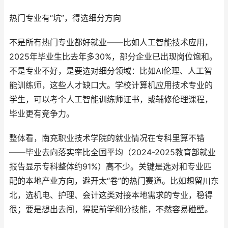
热门专业有“坑”，得选细分方向
不是所有热门专业都好就业——比如人工智能技术应用，
2025年毕业生比去年多30%，部分企业已出现岗位饱和。
不是专业不好，是要选对细分领域：比如AI伦理、人工智
能训练师，这些人オ缺口大。学校计算机应用技术专业的
学生，可以考个人工智能训练师证书，或辅修伦理课程，
毕业更有竞争力。
整体看，南充职业技术学院的就业情况在专科里算不错
——毕业去向落实率比全国平均（2024-2025教育部就业
报告显示专科整体约91%）高不少。关键是选对和专业匹
配的本地产业方向，避开太“卷”的热门赛道。比如想留川东
北，选机电、护理、会计这类对接本地需求的专业，稳得
很；要是想出去闯，得提前学细分技能，不然容易碰壁。