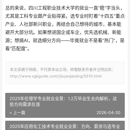
总的来说，四川工程职业技术大学的就业一直“稳”字当头，
尤其是工科专业跟产业贴得紧。选专业时盯着“十四五”重点
产业、人社部新兴职业，再结合自己想待的城市，基本能
避开大部分坑。如果想进国企或车企，优先选机械、新能
源；想搞AI，就选细分方向——毕竟就业不是看“热门”，是
看“匹配度”。
本文采摘于网络，不代表本站立场，转载联系作者并注明出处：
http://www.xgkguide.com//jiuyeqianjing/5510.html
2025年伦理学专业就业全景：1.2万毕业生去向解析，这
些方向需求在涨
« 上一篇
2026-04-30
2025年应用化工技术专业就业全景：方向、薪资与选专业