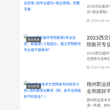
2026河北美
坑+就业真相」
院发布的《20
2026-08-06
2023西
就业前景
院新开专
2023西交城
先把官方名单
学城市学院在2
2026-08-06
名称授予学位修
20232西···
扬州职业
就业前景
业到底好
扬州职业技术
清一件事：扬州