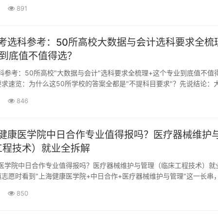
原扬州市职业大学在2025年6月经教育部批准升格的公办本科层次···
891
高考选科参考：50所高校大数据与会计选科要求全梳
业到底值不值得选？
选科参考：50所高校"大数据与会计"选科要求全梳理+这个专业到底值不值
求速览：为什么这50所学校的答案全都是"不提科目要求"？先说结论：
科（高职）批次，几乎清一色不限制选考科目——物理也行，历史也行，
846
收、职教高考"三校生"也能报。你手上的这份清单，覆盖了从华北理工大
圳职业技术学院、长沙民政职···
海健康医学院中日合作专业值得报吗？医疗器械维护
工程技术）就业全拆解
康医学院中日合作专业值得报吗？医疗器械维护与管理（临床工程技术）就
志愿时看到"上海健康医学院+中日合作+医疗器械维护与管理"这一长串
——这专业到底学啥？是不是卖医疗设备的？毕业能进医院还是只能去厂
850
商税？今天把这块掰开揉碎讲清楚，顺带聊聊2026年这个节点，选这类
专科起点"专业背后的逻辑。先把学校和专业···