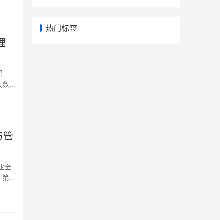
热门标签
理
得
大数
甚至不
学、东
与管
业全
，第
里？中
"医工