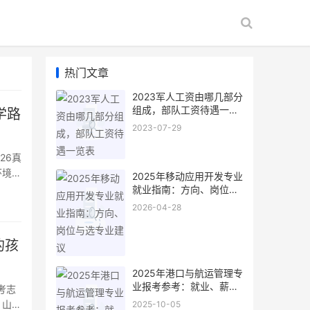
热门文章
2023军人工资由哪几部分
组成，部队工资待遇一览
学路
表
2023-07-29
26真
环境保
2025年移动应用开发专业
去哪
就业指南：方向、岗位与
选专业建议
2026-04-28
的孩
2025年港口与航运管理专
业报考参考：就业、薪资
考志
与能力要求全梳理
，山西
2025-10-05