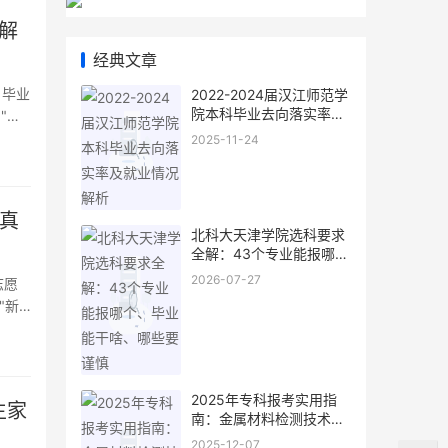
解
经典文章
、毕业
2022-2024届汉江师范学
院本科毕业去向落实率及
"工
就业情况解析
工科
2025-11-24
业真
北科大天津学院选科要求
全解：43个专业能报哪
个、毕业能干啥、哪些要
2026-07-27
志愿
谨慎
"新
价比
2025年专科报考实用指
生家
南：金属材料检测技术专
业——从“学什么”到“赚多
2025-12-07