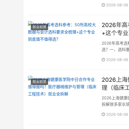
码各有不同）是
2026-08-06
2026年
就业前景
+这个专
2026年高考
选？一、选科要
据与会计在专
2026-08-06
少省份文理兼
北石油大学到深
2026上
就业前景
理（临床
2026上海健
拆解很多家长填
一反应是懵的
2026-08-06
外合作是不是智
交叉+小语种+