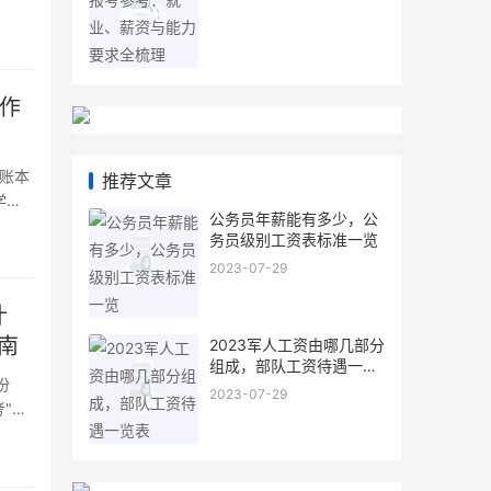
式出
合作
业账本
推荐文章
学费
公务员年薪能有多少，公
体检限
务员级别工资表标准一览
食品科
2023-07-29
什
南
2023军人工资由哪几部分
组成，部队工资待遇一览
份
表
2023-07-29
"路
广、容