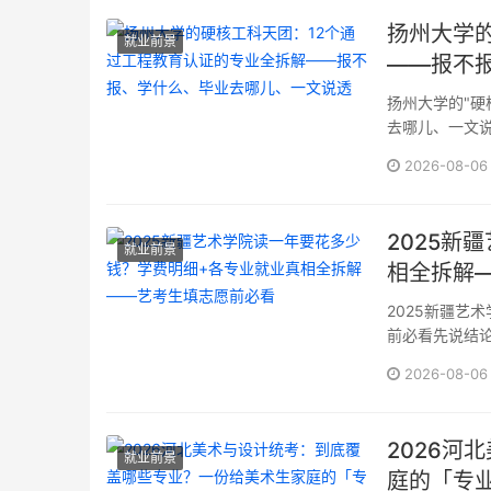
扬州大学
就业前景
——报不
扬州大学的"硬
去哪儿、一文说
程教育专业认
2026-08-06
专业里的"ISO··
2025新
就业前景
相全拆解
2025新疆艺
前必看先说结论
艺"）是公办
2026-08-06
是有的。但读艺·
2026河
就业前景
庭的「专