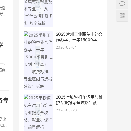
少”的全解析
业避
考试
2025常州工业职院中外合
作办学：一年15000学费
学
到底买到了什么？——收
2026-08-04
费标准、专业底细与选报
建议全拆解
一、
交通大
码专业
年
2025年铁道机车运用与维
各专
护专业报考全攻略：就
业、课程与前景解析
2026-03-26
先搞
各省代