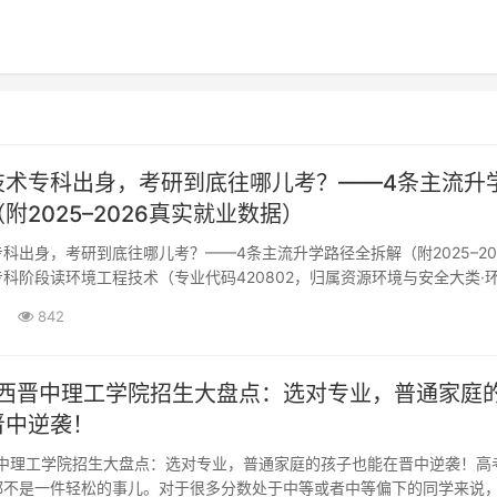
技术专科出身，考研到底往哪儿考？——4条主流升
附2025–2026真实就业数据）
科出身，考研到底往哪儿考？——4条主流升学路径全拆解（附2025–20
科阶段读环境工程技术（专业代码420802，归属资源环境与安全大类·
，到了升本/考研这个十字路口，最大困惑往往不是"能不能考"，而是考
842
山西晋中理工学院招生大盘点：选对专业，普通家庭
晋中逆袭！
晋中理工学院招生大盘点：选对专业，普通家庭的孩子也能在晋中逆袭！高
都不是一件轻松的事儿。对于很多分数处于中等或者中等偏下的同学来说