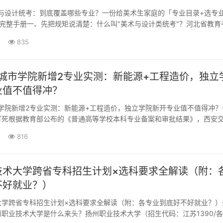
术与设计统考：到底覆盖哪些专业？一份给美术生家庭的「专业目录+选专
完整手册一、先把规矩说清楚：什么叫"美术与设计类统考"？河北省教育
26年河北省普通高等学校艺术类专业考试招生简章》写得很···
835
交城市学院新增2专业实测：新能源+工程造价，独立
业值不值得冲？
市学院新增2专业实测：新能源+工程造价，独立学院新开专业值不值得冲？
钉死根据教育部公布的《普通高等学校本科专业备案和审批结果》，西安
023年度一口气过了2个新增本科专业，具体如下：序号学校名称专业代
816
业年限年度1西安交通大学城市学院080503T新能源科学与工程工学四
技术大学跨省专科招生计划×选科要求全解读（附：
不好就业？）
大学跨省专科招生计划×选科要求全解读（附：各专业到底好不好就业？）
职业技术大学是什么来头？扬州职业技术大学（招生代码：江苏1390/