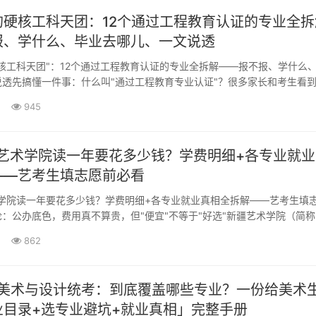
的硬核工科天团：12个通过工程教育认证的专业全拆
报、学什么、毕业去哪儿、一文说透
核工科天团"：12个通过工程教育认证的专业全拆解——报不报、学什么
透先搞懂一件事：什么叫"通过工程教育专业认证"？很多家长和考生看到
证"这几个字，大概知道是好事，但说不清好在哪里。简单讲——它相当于
945
·
疆艺术学院读一年要花多少钱？学费明细+各专业就
——艺考生填志愿前必看
术学院读一年要花多少钱？学费明细+各专业就业真相全拆解——艺考生填
：公办底色，费用真不算贵，但"便宜"不等于"好选"新疆艺术学院（简称
省属本科艺术院校，不是那种一年学费三四万的民办校，所以光看账单，性
862
··
北美术与设计统考：到底覆盖哪些专业？一份给美术
业目录+选专业避坑+就业真相」完整手册