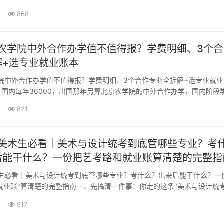
往是一个绕不开的选项。2025年的招生计划预计要到6月中下旬才会正
868
提前心里有底···
京农学院中外合作办学值不值得报？学费明细、3个
解+选专业就业账本
学院中外合作办学值不值得报？学费明细、3个合作专业全拆解+选专业就
国内每年36000，出国那年另算北京农学院的中外合作办学，国内阶段
0元/年·人收取，三个专业一个价，一分不少：专业合作院校模式国内学费
821
易（中外合作办学）英国·哈珀亚当斯大学3+136000元/年无特殊限制
合作办学）英国·哈珀亚当斯大学3+···
徽美术生必看｜美术与设计统考到底管哪些专业？考
后能干什么？一份把艺考路和就业账算清楚的完整指
术生必看｜美术与设计统考到底管哪些专业？考什么？出来后能干什么？一
"就业账"算清楚的完整指南一、先搞清一件事：你走的这条"美术与设计统考
哪些专业？安徽省的美术与设计类省级统考，是整个艺考体系里覆盖面最
917
个赛道。只要你意···