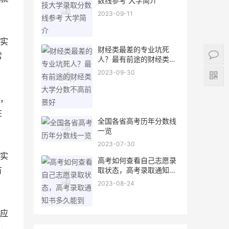
数线参考 大学简介
2023-09-11
实
财经类最差的专业坑死
常
人？最有前途的财经类大
学分数不高前景好
2023-09-30
，
在
全国各省高考历年分数线
一览
2023-07-30
实
高考如何查看自己志愿录
有
取状态，高考录取通知书
多久能到
2023-08-24
应
，