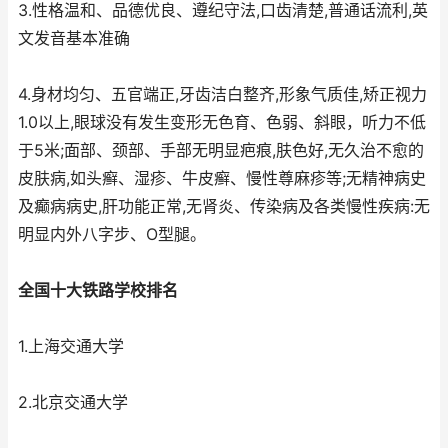
3.性格温和、品德优良、遵纪守法,口齿清楚,普通话流利,英
文发音基本准确
4.身材均匀、五官端正,牙齿洁白整齐,形象气质佳,矫正视力
1.0以上,眼球没有发生变形无色育、色弱、斜眼，听力不低
于5米;面部、颈部、手部无明显疤痕,肤色好,无久治不愈的
皮肤病,如头癣、湿疹、牛皮癣、慢性尊麻疹等;无精神病史
及癫病病史,肝功能正常,无肾炎、传染病及各类慢性疾病:无
明显内外八字步、O型腿。
全国十大铁路学校排名
1.上海交通大学
2.北京交通大学